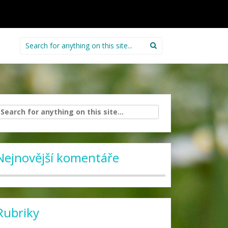
Search
for:
arch
:
Nejnovější komentáře
Rubriky