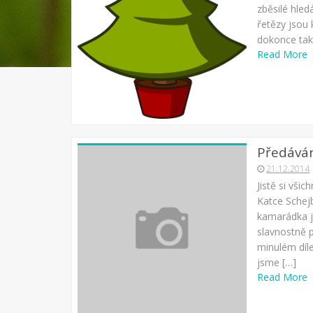
zběsilé hle
řetězy jsou
dokonce tak
Read More
Předáván
21.12.2014
Jistě si vši
Katce Schej
kamarádka j
slavnostně p
minulém díl
jsme […]
Read More