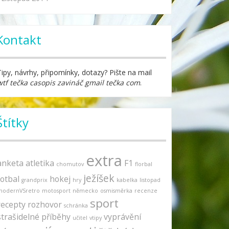
Kontakt
Tipy, návrhy, připomínky, dotazy? Pište na mail
wtf tečka casopis zavináč gmail tečka com
.
Štítky
extra
anketa
atletika
F1
chomutov
florbal
ježíšek
fotbal
hokej
grandprix
hry
kabelka
listopad
modernVSretro
motosport
německo
osmisměrka
recenze
sport
recepty
rozhovor
schránka
strašidelné příběhy
vyprávění
učitel
vtipy