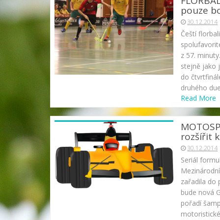
FLORBAL- 
pouze b
30.12.2014
Čeští florba
spolufavori
z 57. minut
stejně jako 
do čtvrtfiná
druhého duel
Read More
MOTOSPOR
rozšířit 
30.12.2014
Seriál formu
Mezinárodní
zařadila do
bude nová Gr
pořadí šamp
motoristické