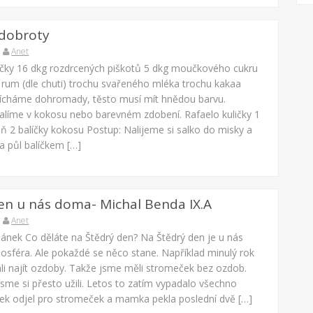
 dobroty
Anet
čky 16 dkg rozdrcených piškotů 5 dkg moučkového cukru
 rum (dle chuti) trochu svařeného mléka trochu kakaa
cháme dohromady, těsto musí mít hnědou barvu.
líme v kokosu nebo barevném zdobení. Rafaelo kuličky 1
ň 2 balíčky kokosu Postup: Nalijeme si salko do misky a
a půl balíčkem […]
en u nás doma- Michal Benda IX.A
Anet
lánek Co děláte na Štědrý den? Na Štědrý den je u nás
osféra. Ale pokaždé se něco stane. Například minulý rok
i najít ozdoby. Takže jsme měli stromeček bez ozdob.
sme si přesto užili. Letos to zatím vypadalo všechno
nek odjel pro stromeček a mamka pekla poslední dvě […]