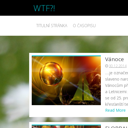
WTF?!
TITULNÍ STRÁNKA
O ČASOPISU
Vánoce
30.12.2014
….je označen
slaveno naro
Vánocům pře
a Letnicemi
se od 25. pro
křesťanští t
Read More