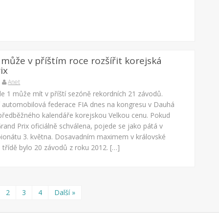
 může v příštím roce rozšířit korejská
ix
Anet
le 1 může mít v příští sezóně rekordních 21 závodů.
 automobilová federace FIA dnes na kongresu v Dauhá
 předběžného kalendáře korejskou Velkou cenu. Pokud
and Prix oficiálně schválena, pojede se jako pátá v
ionátu 3. května. Dosavadním maximem v královské
 třídě bylo 20 závodů z roku 2012. […]
2
3
4
Další »