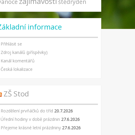
zajímavosti
vánoce
štědrýden
Základní informace
Přihlásit se
Zdroj kanálů (příspěvky)
Kanál komentářů
Česká lokalizace
ZŠ Stod
Rozdělení prvňáčků do tříd
20.7.2026
Úřední hodiny v době prázdnin
27.6.2026
Přejeme krásné letní prázdniny
27.6.2026