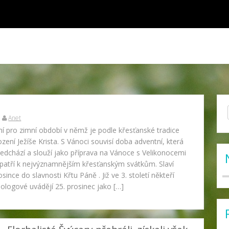
Se
Anet
for
í pro zimní období v němž je podle křesťanské tradice
zení Ježíše Krista. S Vánoci souvisí doba adventní, která
dchází a slouží jako příprava na Vánoce s Velikonocemi
 patří k nejvýznamnějším křesťanským svátkům. Slaví
since do slavnosti Křtu Páně . Již ve 3. století někteří
eologové uvádějí 25. prosinec jako […]