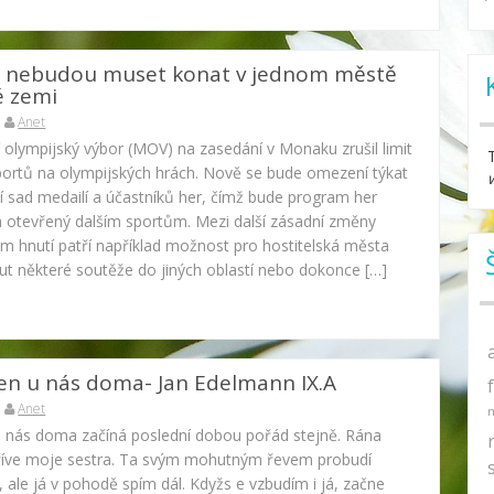
ž nebudou muset konat v jednom městě
é zemi
Anet
 olympijský výbor (MOV) na zasedání v Monaku zrušil limit
portů na olympijských hrách. Nově se bude omezení týkat
í sad medailí a účastníků her, čímž bude program her
í a otevřený dalším sportům. Mezi další zásadní změny
ém hnutí patří například možnost pro hostitelská města
ut některé soutěže do jiných oblastí nebo dokonce […]
en u nás doma- Jan Edelmann IX.A
Anet
u nás doma začíná poslední dobou pořád stejně. Rána
říve moje sestra. Ta svým mohutným řevem probudí
, ale já v pohodě spím dál. Kdyžs e vzbudím i já, začne