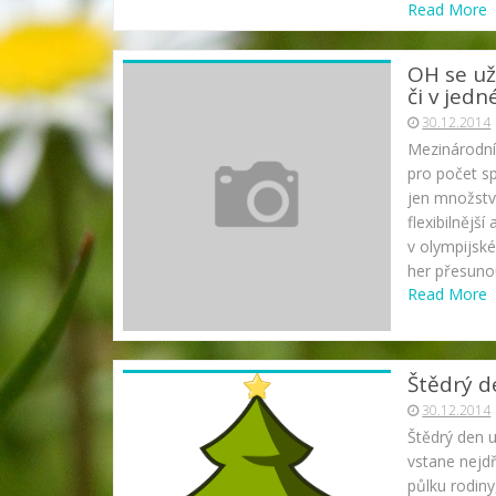
Read More
OH se u
či v jedn
30.12.2014
Mezinárodní
pro počet s
jen množstv
flexibilnějš
v olympijsk
her přesuno
Read More
Štědrý d
30.12.2014
Štědrý den 
vstane nejd
půlku rodiny