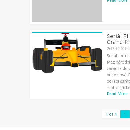
Read More
Seriál F1
Grand Pr
18.12.2014
Seriál formu
Mezinárodní
zařadila do
bude nová Gr
pořadí šamp
motoristické
Read More
1 of 4
1