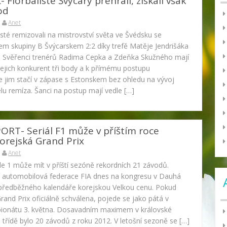
Florbalisté Švýcary přehráli, získali však
od
Anet
listé remizovali na mistrovství světa ve Švédsku se
tem skupiny B Švýcarskem 2:2 díky trefě Matěje Jendrišáka
y. Svěřenci trenérů Radima Cepka a Zdeňka Skužného mají
jejich konkurent tři body a k přímému postupu
le jim stačí v zápase s Estonskem bez ohledu na vývoj
u remíza. Šanci na postup mají vedle […]
T- Seriál F1 může v příštím roce
korejská Grand Prix
Anet
le 1 může mít v příští sezóně rekordních 21 závodů.
 automobilová federace FIA dnes na kongresu v Dauhá
 předběžného kalendáře korejskou Velkou cenu. Pokud
and Prix oficiálně schválena, pojede se jako pátá v
ionátu 3. května. Dosavadním maximem v královské
 třídě bylo 20 závodů z roku 2012. V letošní sezoně se […]