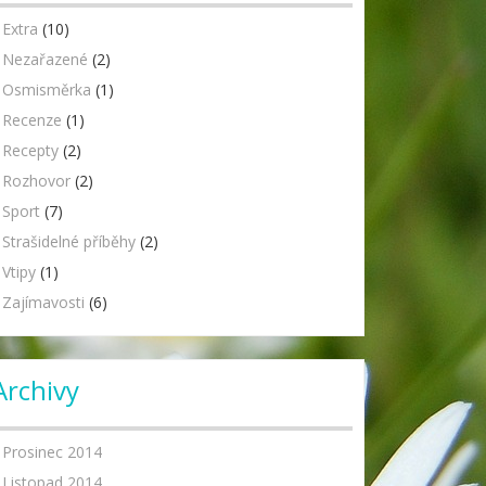
Extra
(10)
Nezařazené
(2)
Osmisměrka
(1)
Recenze
(1)
Recepty
(2)
Rozhovor
(2)
Sport
(7)
Strašidelné příběhy
(2)
Vtipy
(1)
Zajímavosti
(6)
Archivy
Prosinec 2014
Listopad 2014