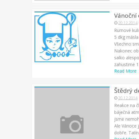
Vánoční
20.12.2014
Rumové kuli
5 dkg másla
Všechno smí
Nakonec oba
salko alespo
zahustime 1
Read More
Štědrý d
20.12.2014
Reakce na č
báječná atm
jsme nemohl
Ale Vánoce j
dobře. Tatí