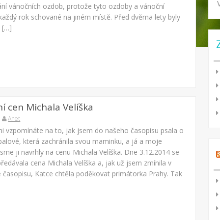
dání vánočních ozdob, protože tyto ozdoby a vánoční
 každý rok schované na jiném místě. Před dvěma lety byly
 […]
í cen Michala Velíška
Anet
chni vzpomínáte na to, jak jsem do našeho časopisu psala o
balové, která zachránila svou maminku, a já a moje
sme ji navrhly na cenu Michala Velíška. Dne 3.12.2014 se
ředávala cena Michala Velíška a, jak už jsem zmínila v
e časopisu, Katce chtěla poděkovat primátorka Prahy. Tak